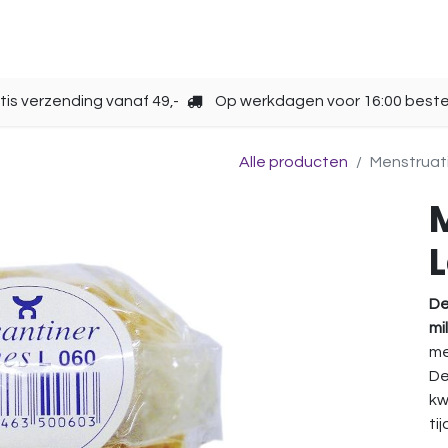
Opbergen
Over ons
Gebruik
Cup kiezen
tis verzending vanaf 49,-
Op werkdagen voor 16:00 beste
Alle producten
Menstruat
De
mi
me
De
kw
ti