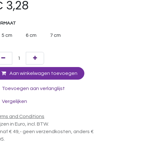
€
3,28
ORMAAT
5 cm
6 cm
7 cm
Aan winkelwagen toevoegen
Toevoegen aan verlanglijst
Vergelijken
rms and Conditions
ijzen in Euro, incl. BTW.
naf € 49,- geen verzendkosten, anders €
95.