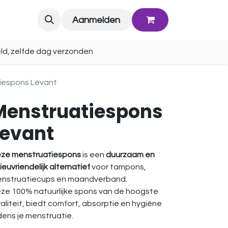
Blog
Aanmelden
ld, zelfde dag verzonden
iespons Levant
Menstruatiespons
Levant
ze menstruatiespons
is een
duurzaam en
lieuvriendelijk alternatief
voor tampons,
nstruatiecups en maandverband.
ze 100% natuurlijke spons van de hoogste
aliteit, biedt comfort, absorptie en hygiëne
jdens je menstruatie.