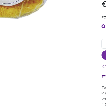
F
Te
Pr
Va
4,