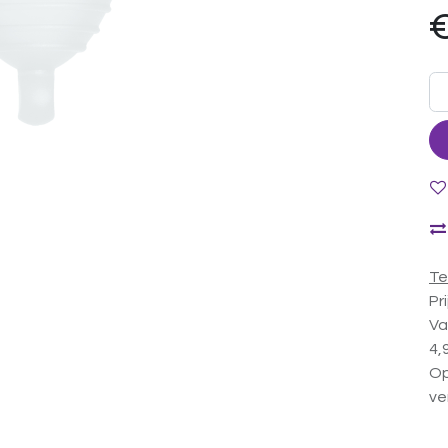
Te
Pr
Va
4,
Op
ve