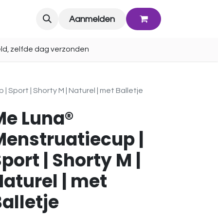
Blog
Aanmelden
ld, zelfde dag verzonden
Sport | Shorty M | Naturel | met Balletje
Me Luna®
Menstruatiecup |
port | Shorty M |
aturel | met
alletje