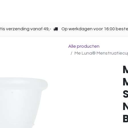
Opbergen
Over ons
Gebruik
Cup kiezen
tis verzending vanaf 49,-
Op werkdagen voor 16:00 beste
Alle producten
Me Luna® Menstruatiecup | 
S
N
B