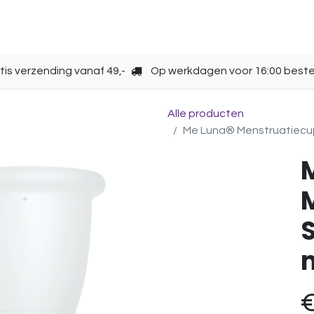
Opbergen
Over ons
Gebruik
Cup kiezen
tis verzending vanaf 49,-
Op werkdagen voor 16:00 beste
Alle producten
Me Luna® Menstruatiecup | 
S
m