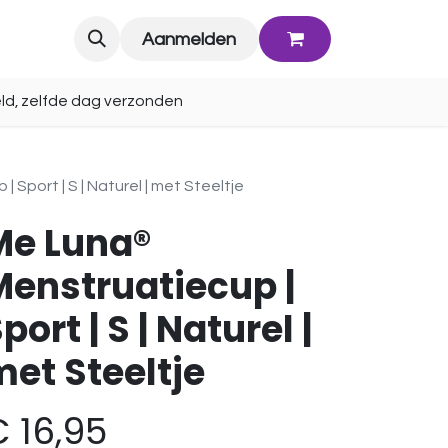
Blog
Aanmelden
ld, zelfde dag verzonden
Sport | S | Naturel | met Steeltje
Me Luna®
Menstruatiecup |
port | S | Naturel |
et Steeltje
€
16,95