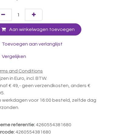
Aan winkelwagen toevoegen
Toevoegen aan verlanglijst
Vergelijken
rms and Conditions
ijzen in Euro, incl. BTW.
naf € 49,- geen verzendkosten, anders €
95.
 werkdagen voor 16:00 besteld, zelfde dag
rzonden.
terne referentie:
4260554381680
rcode:
4260554381680