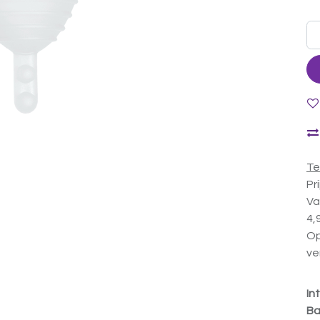
Te
Pr
Va
4,
Op
ve
In
Ba