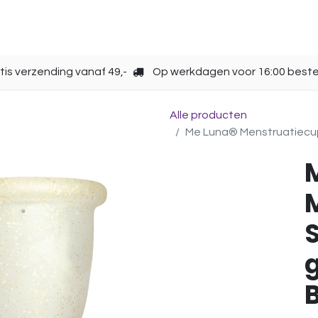
Opbergen
Over ons
Gebruik
Cup kiezen
tis verzending vanaf 49,-
Op werkdagen voor 16:00 beste
Alle producten
Me Luna® Menstruatiecup | 
S
g
B