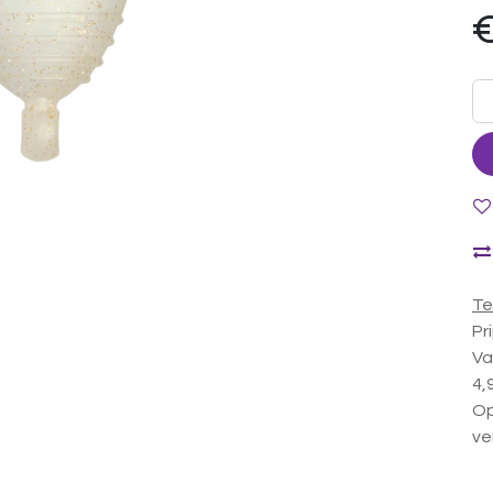
Te
Pr
Va
4,
Op
ve