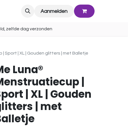
Blog
Aanmelden
ld, zelfde dag verzonden
Sport | XL | Gouden glitters | met Balletje
Me Luna®
Menstruatiecup |
port | XL | Gouden
litters | met
alletje