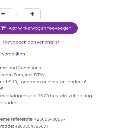
Aan winkelwagen toevoegen
Toevoegen aan verlanglijst
Vergelijken
rms and Conditions
ijzen in Euro, incl. BTW.
naf € 49,- geen verzendkosten, anders €
95.
 werkdagen voor 16:00 besteld, zelfde dag
rzonden.
terne referentie:
4260554385671
rcode:
4260554385671