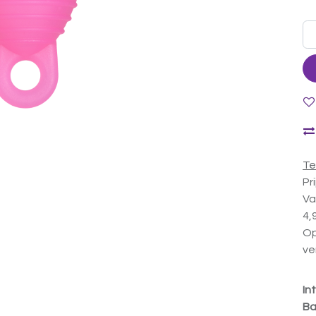
Te
Pr
Va
4,
Op
ve
In
Ba