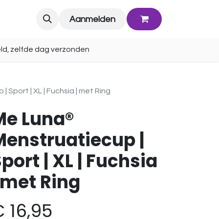
Blog
Aanmelden
ld, zelfde dag verzonden
 Sport | XL | Fuchsia | met Ring
Me Luna®
Menstruatiecup |
port | XL | Fuchsia
 met Ring
€
16,95