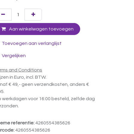
Aan winkelwagen toevoegen
Toevoegen aan verlanglijst
Vergelijken
rms and Conditions
ijzen in Euro, incl. BTW.
naf € 49,- geen verzendkosten, anders €
95.
 werkdagen voor 16:00 besteld, zelfde dag
rzonden.
terne referentie:
4260554385626
rcode:
4260554385626