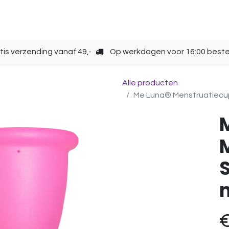
Opbergen
Over ons
Gebruik
Cup kiezen
tis verzending vanaf 49,-
Op werkdagen voor 16:00 beste
Alle producten
Me Luna® Menstruatiecup | 
S
m