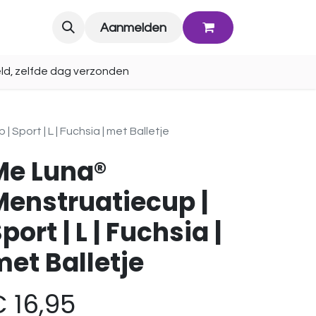
Blog
Aanmelden
ld, zelfde dag verzonden
Sport | L | Fuchsia | met Balletje
Me Luna®
Menstruatiecup |
port | L | Fuchsia |
et Balletje
€
16,95