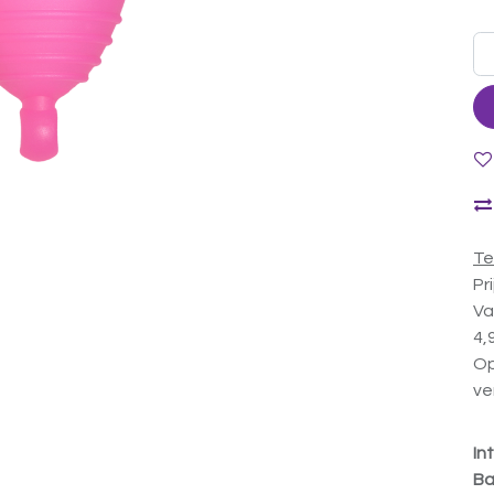
Te
Pr
Va
4,
Op
ve
In
Ba