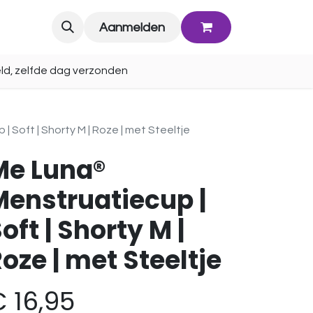
Blog
Aanmelden
ld, zelfde dag verzonden
 Soft | Shorty M | Roze | met Steeltje
Me Luna®
Menstruatiecup |
oft | Shorty M |
oze | met Steeltje
€
16,95