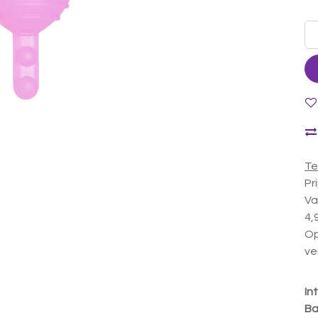
Te
Pr
Va
4,
Op
ve
In
Ba