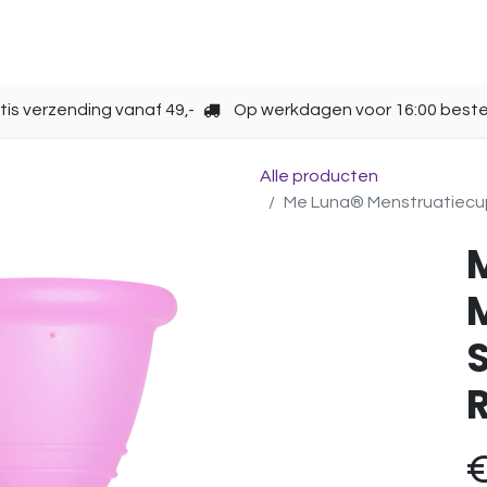
Opbergen
Over ons
Gebruik
Cup kiezen
tis verzending vanaf 49,-
Op werkdagen voor 16:00 beste
Alle producten
Me Luna® Menstruatiecup |
S
R