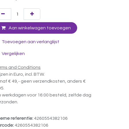
Aan winkelwagen toevoegen
Toevoegen aan verlanglijst
Vergelijken
rms and Conditions
ijzen in Euro, incl. BTW.
naf € 49,- geen verzendkosten, anders €
95.
 werkdagen voor 16:00 besteld, zelfde dag
rzonden.
terne referentie:
4260554382106
rcode:
4260554382106