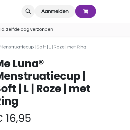
Blog
Aanmelden
ld, zelfde dag verzonden
enstruatiecup | Soft | L | Roze | met Ring
Me Luna®
Menstruatiecup |
oft | L | Roze | met
Ring
€
16,95