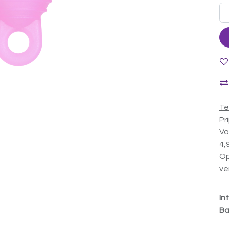
Te
Pr
Va
4,
Op
ve
In
Ba