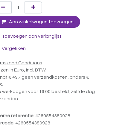
Aan winkelwagen toevoegen
Toevoegen aan verlanglijst
Vergelijken
rms and Conditions
ijzen in Euro, incl. BTW.
naf € 49,- geen verzendkosten, anders €
95.
 werkdagen voor 16:00 besteld, zelfde dag
rzonden.
terne referentie:
4260554380928
rcode:
4260554380928