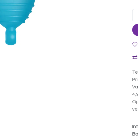
Te
Pr
Va
4,
Op
ve
In
Ba