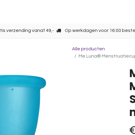
Opbergen
Over ons
Gebruik
Cup kiezen
tis verzending vanaf 49,-
Op werkdagen voor 16:00 beste
Alle producten
Me Luna® Menstruatiecup |
S
m