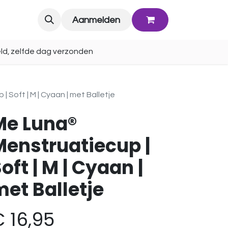
Blog
Aanmelden
ld, zelfde dag verzonden
 Soft | M | Cyaan | met Balletje
Me Luna®
Menstruatiecup |
oft | M | Cyaan |
et Balletje
€
16,95