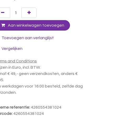
Aan winkelwagen toevoegen
Toevoegen aan verlanglijst
Vergelijken
rms and Conditions
ijzen in Euro, incl. BTW.
naf € 49,- geen verzendkosten, anders €
95.
 werkdagen voor 16:00 besteld, zelfde dag
rzonden.
terne referentie:
4260554381024
rcode:
4260554381024