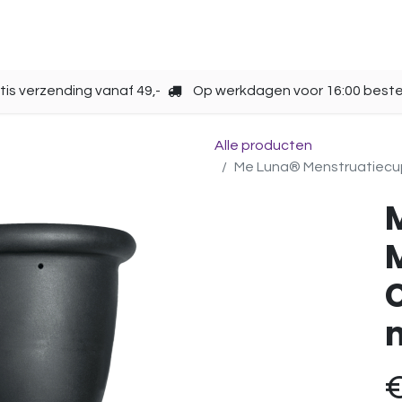
Opbergen
Over ons
Gebruik
Cup kiezen
tis verzending vanaf 49,-
Op werkdagen voor 16:00 beste
Alle producten
Me Luna® Menstruatiecup | 
C
m