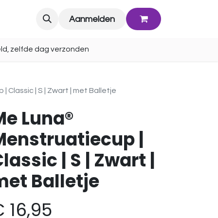
Blog
Aanmelden
ld, zelfde dag verzonden
Classic | S | Zwart | met Balletje
Me Luna®
Menstruatiecup |
lassic | S | Zwart |
et Balletje
€
16,95