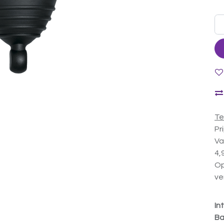
Te
Pr
Va
4,
Op
ve
In
Ba