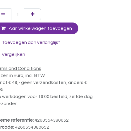
Aan winkelwagen toevoegen
Toevoegen aan verlanglijst
Vergelijken
rms and Conditions
ijzen in Euro, incl. BTW.
naf € 49,- geen verzendkosten, anders €
95.
 werkdagen voor 16:00 besteld, zelfde dag
rzonden.
terne referentie:
4260554380652
rcode:
4260554380652