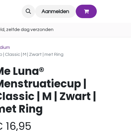
Blog
Aanmelden
ld, zelfde dag verzonden
edium
 Classic | M | Zwart | met Ring
Me Luna®
Menstruatiecup |
lassic | M | Zwart |
met Ring
€
16,95