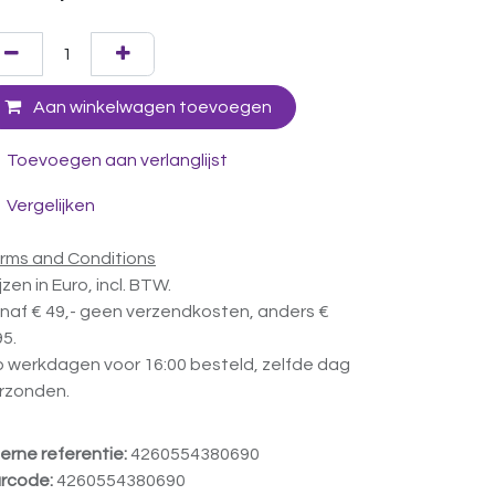
Aan winkelwagen toevoegen
Toevoegen aan verlanglijst
Vergelijken
rms and Conditions
ijzen in Euro, incl. BTW.
naf € 49,- geen verzendkosten, anders €
95.
 werkdagen voor 16:00 besteld, zelfde dag
rzonden.
terne referentie:
4260554380690
rcode:
4260554380690