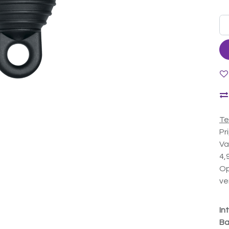
Te
Pr
Va
4,
Op
ve
In
Ba