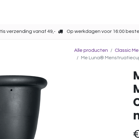
Opbergen
Over ons
Gebruik
Cup kiezen
tis verzending vanaf 49,-
Op werkdagen voor 16:00 beste
Alle producten
Classic M
Me Luna® Menstruatiecup |
C