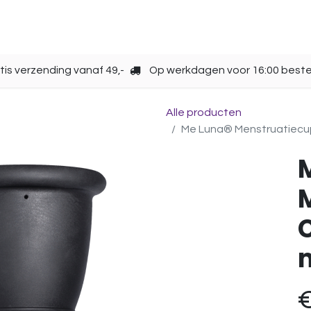
Opbergen
Over ons
Gebruik
Cup kiezen
tis verzending vanaf 49,-
Op werkdagen voor 16:00 beste
Alle producten
Me Luna® Menstruatiecup | 
C
m