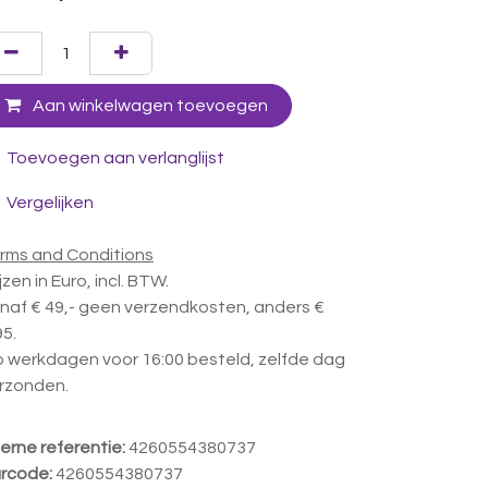
Aan winkelwagen toevoegen
Toevoegen aan verlanglijst
Vergelijken
rms and Conditions
ijzen in Euro, incl. BTW.
naf € 49,- geen verzendkosten, anders €
95.
 werkdagen voor 16:00 besteld, zelfde dag
rzonden.
terne referentie:
4260554380737
rcode:
4260554380737