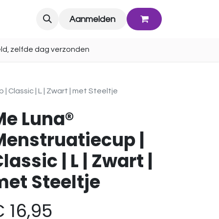
Blog
Aanmelden
ld, zelfde dag verzonden
Classic | L | Zwart | met Steeltje
Me Luna®
Menstruatiecup |
lassic | L | Zwart |
et Steeltje
€
16,95