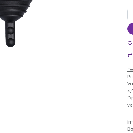
Te
Pr
Va
4,
Op
ve
In
Ba