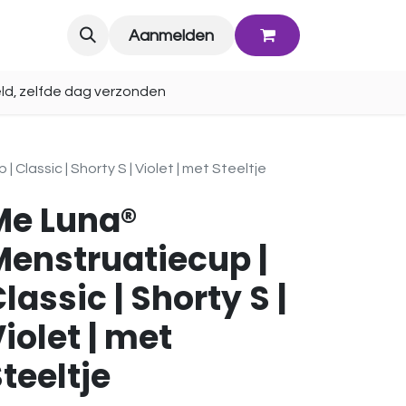
Blog
Aanmelden
ld, zelfde dag verzonden
Classic | Shorty S | Violet | met Steeltje
Me Luna®
Menstruatiecup |
lassic | Shorty S |
iolet | met
teeltje