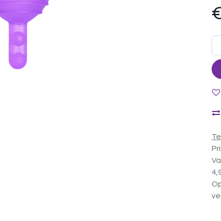
Te
Pr
Va
4,
Op
ve