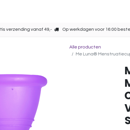
Opbergen
Over ons
Gebruik
Cup kiezen
tis verzending vanaf 49,-
Op werkdagen voor 16:00 beste
Alle producten
Me Luna® Menstruatiecup | 
C
V
S