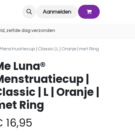
Blog
Aanmelden
ld, zelfde dag verzonden
enstruatiecup | Classic | L | Oranje | met Ring
Me Luna®
Menstruatiecup |
lassic | L | Oranje |
met Ring
€
16,95