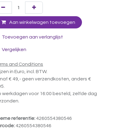
Aan winkelwagen toevoegen
Toevoegen aan verlanglijst
Vergelijken
rms and Conditions
ijzen in Euro, incl. BTW.
naf € 49,- geen verzendkosten, anders €
95.
 werkdagen voor 16:00 besteld, zelfde dag
rzonden.
terne referentie:
4260554380546
rcode:
4260554380546