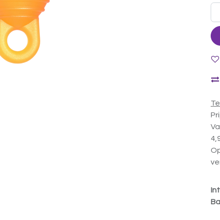
Te
Pr
Va
4,
Op
ve
In
Ba