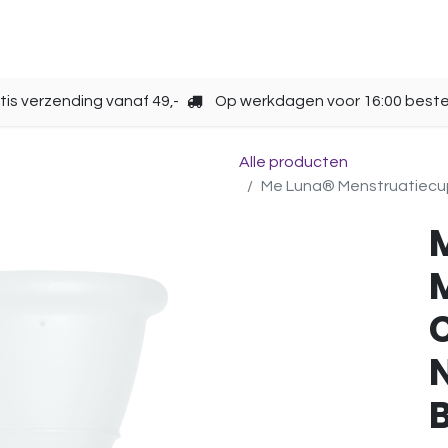
Opbergen
Over ons
Gebruik
Cup kiezen
tis verzending vanaf 49,-
Op werkdagen voor 16:00 beste
Alle producten
Me Luna® Menstruatiecup | 
C
N
B