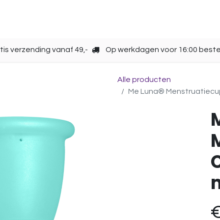
Opbergen
Over ons
Gebruik
Cup kiezen
tis verzending vanaf 49,-
Op werkdagen voor 16:00 beste
Alle producten
Me Luna® Menstruatiecup | 
C
m