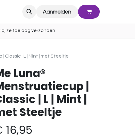
Blog
Aanmelden
ld, zelfde dag verzonden
Classic | L | Mint | met Steeltje
Me Luna®
Menstruatiecup |
lassic | L | Mint |
et Steeltje
€
16,95