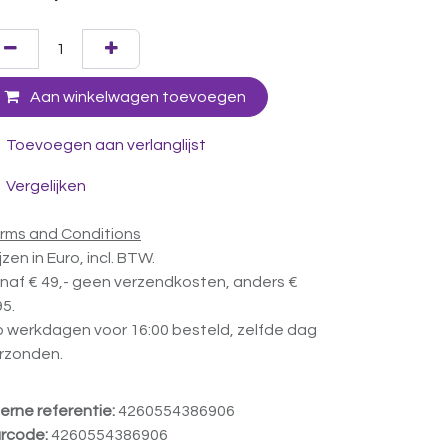
Aan winkelwagen toevoegen
Toevoegen aan verlanglijst
Vergelijken
rms and Conditions
ijzen in Euro, incl. BTW.
naf € 49,- geen verzendkosten, anders €
95.
 werkdagen voor 16:00 besteld, zelfde dag
rzonden.
terne referentie:
4260554386906
rcode:
4260554386906