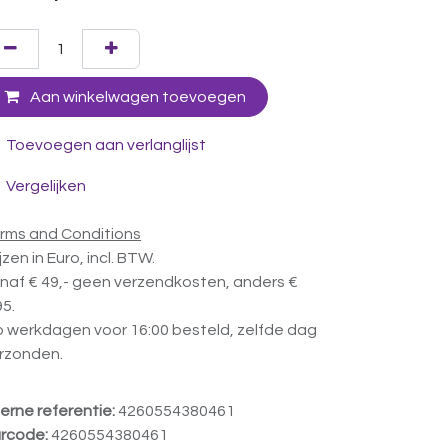
Aan winkelwagen toevoegen
Toevoegen aan verlanglijst
Vergelijken
rms and Conditions
ijzen in Euro, incl. BTW.
naf € 49,- geen verzendkosten, anders €
95.
 werkdagen voor 16:00 besteld, zelfde dag
rzonden.
terne referentie:
4260554380461
rcode:
4260554380461