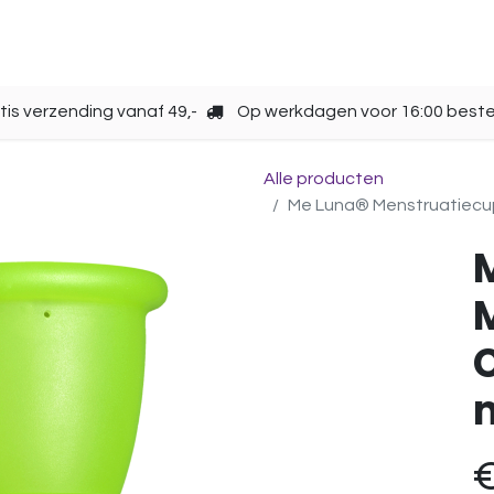
Opbergen
Over ons
Gebruik
Cup kiezen
tis verzending vanaf 49,-
Op werkdagen voor 16:00 beste
Alle producten
Me Luna® Menstruatiecup | 
C
m