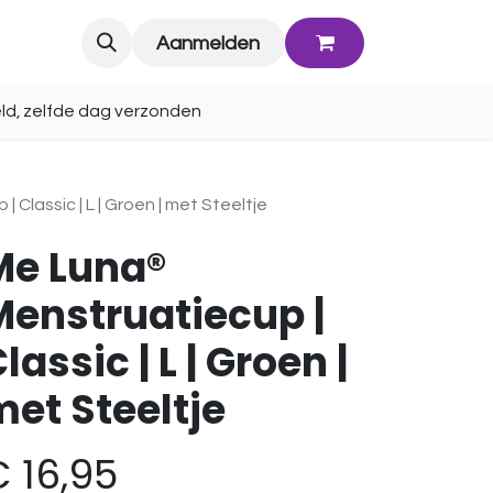
Blog
Aanmelden
ld, zelfde dag verzonden
Classic | L | Groen | met Steeltje
Me Luna®
Menstruatiecup |
lassic | L | Groen |
et Steeltje
€
16,95