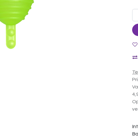
Te
Pr
Va
4,
Op
ve
In
Ba