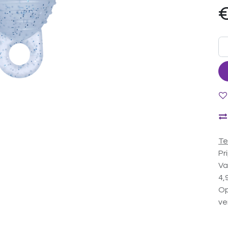
Te
Pr
Va
4,
Op
ve