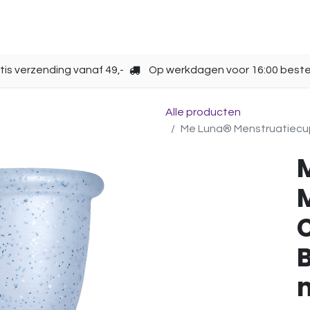
Opbergen
Over ons
Gebruik
Cup kiezen
tis verzending vanaf 49,-
Op werkdagen voor 16:00 beste
Alle producten
Me Luna® Menstruatiecup | 
C
B