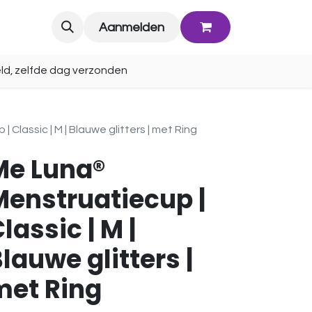
Blog
Aanmelden
ld, zelfde dag verzonden
Classic | M | Blauwe glitters | met Ring
Me Luna®
Menstruatiecup |
lassic | M |
lauwe glitters |
met Ring