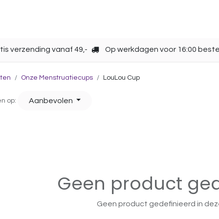
Opbergen
Over ons
Gebruik
Cup kiezen
tis verzending vanaf 49,-
Op werkdagen voor 16:00 beste
ten
Onze Menstruatiecups
LouLou Cup
Aanbevolen
en op:
Geen product ged
Geen product gedefinieerd in dez