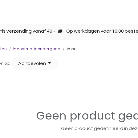
Opbergen
Over ons
Gebruik
Cup kiezen
tis verzending vanaf 49,-
Op werkdagen voor 16:00 beste
ten
Menstruatieondergoed
imse
Aanbevolen
en op:
Geen product ged
Geen product gedefinieerd in dez