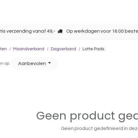
Opbergen
Over ons
Gebruik
Cup kiezen
tis verzending vanaf 49,-
Op werkdagen voor 16:00 beste
ten
Maandverband
Dagverband
Lotte Pads
Aanbevolen
en op:
Geen product ged
Geen product gedefinieerd in dez