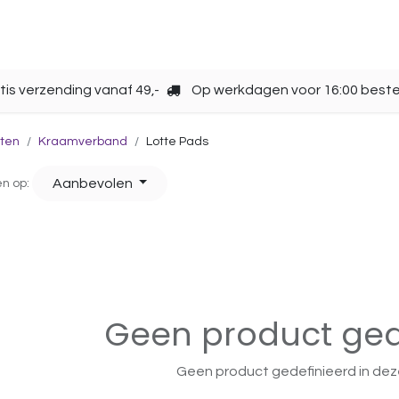
Opbergen
Over ons
Gebruik
Cup kiezen
tis verzending vanaf 49,-
Op werkdagen voor 16:00 beste
ten
Kraamverband
Lotte Pads
Aanbevolen
en op:
Geen product ged
Geen product gedefinieerd in dez