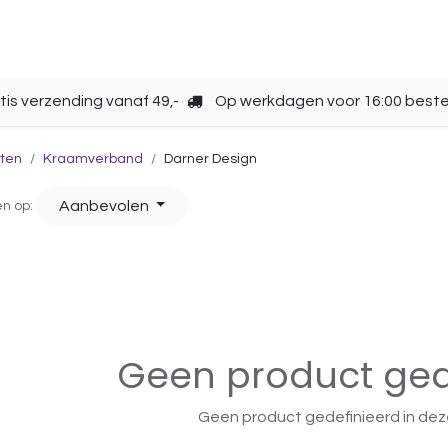
Opbergen
Over ons
Gebruik
Cup kiezen
tis verzending vanaf 49,-
Op werkdagen voor 16:00 beste
ten
Kraamverband
Darner Design
Aanbevolen
en op:
Geen product ged
Geen product gedefinieerd in dez