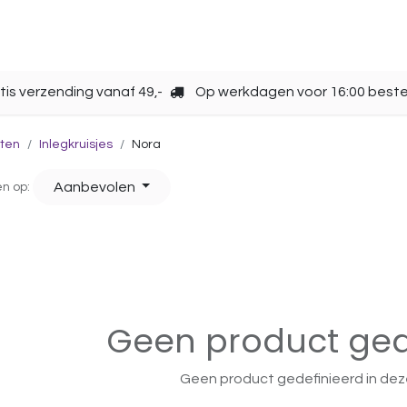
Opbergen
Over ons
Gebruik
Cup kiezen
tis verzending vanaf 49,-
Op werkdagen voor 16:00 beste
ten
Inlegkruisjes
Nora
Aanbevolen
en op:
Geen product ged
Geen product gedefinieerd in dez