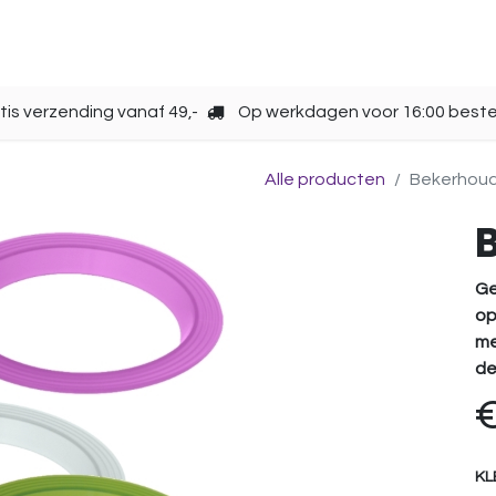
Opbergen
Over ons
Gebruik
Cup kiezen
tis verzending vanaf 49,-
Op werkdagen voor 16:00 beste
Alle producten
Bekerhou
Ge
op
me
de
KL