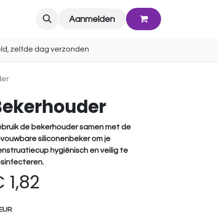
Blog
Aanmelden
ld, zelfde dag verzonden
der
Bekerhouder
bruik de bekerhouder samen met de
vouwbare siliconenbeker om je
nstruatiecup
hygiënisch en veilig te
sinfecteren.
€
1,82
EUR