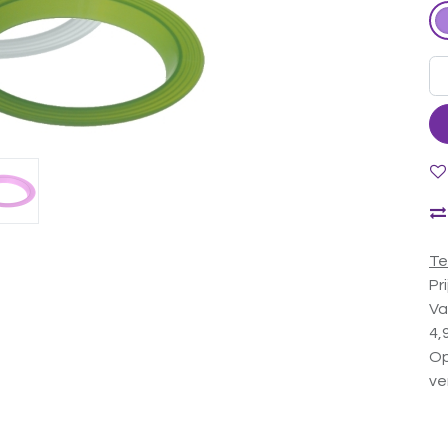
Te
Pr
Va
4,
Op
ve