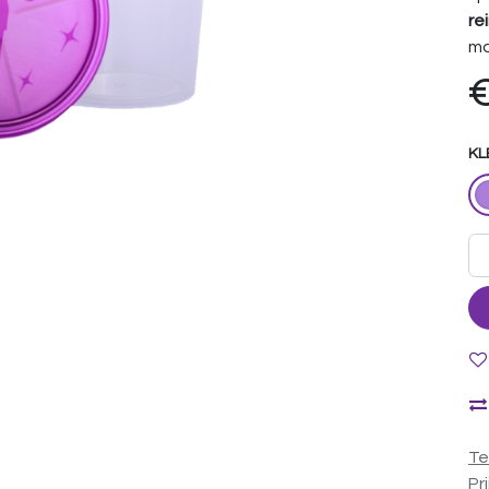
re
ma
KL
Te
Pr